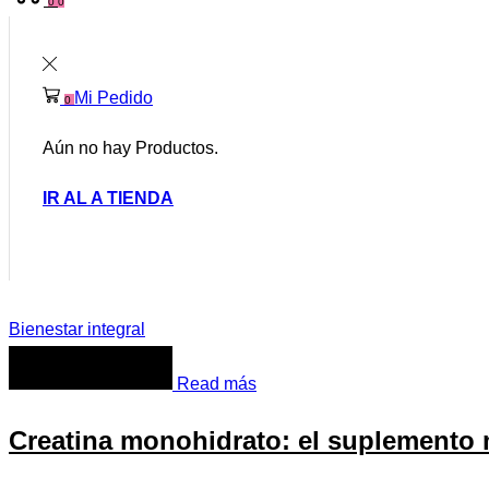
0
0
Mi Pedido
0
Aún no hay Productos.
IR AL A TIENDA
Bienestar integral
Read más
Creatina monohidrato: el suplemento 