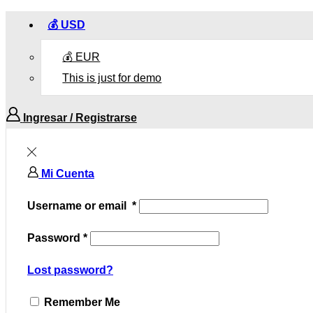
💰 USD
💰 EUR
This is just for demo
Ingresar / Registrarse
Mi Cuenta
Username or email
*
Password
*
Lost password?
Remember Me