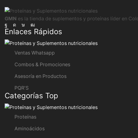
GMN
es la tienda de suplementos y proteínas líder en Co
Facebook
Instagram
Tik-
Youtube
Enlaces Rápidos
tok
Ventas Whatsapp
Combos & Promociones
Asesoría en Productos
PQR'S
Categorías Top
Proteínas
Aminoácidos