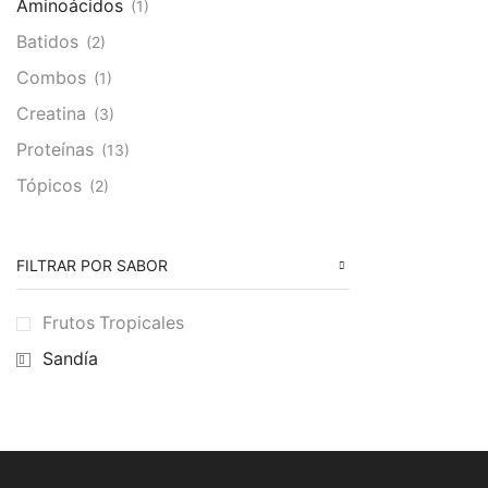
Aminoácidos
(1)
Batidos
(2)
Combos
(1)
Creatina
(3)
Proteínas
(13)
Tópicos
(2)
FILTRAR POR SABOR
Frutos Tropicales
Sandía