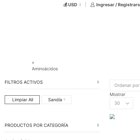
💰 USD
Ingresar / Registrar
»
Aminoácidos
FILTROS ACTIVOS
Mostrar
Limpiar All
Sandía
Products
per
page
PRODUCTOS POR CATEGORÍA