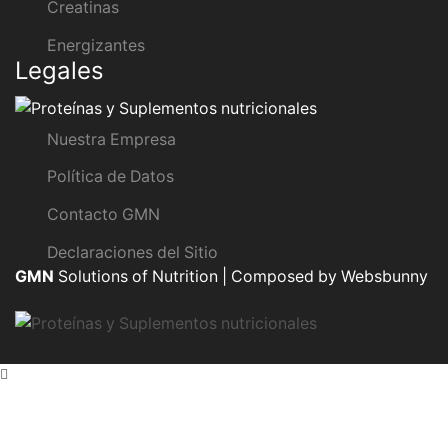
Creatinas
Energizantes
Legales
Nuestra Empresa
Política de Datos
Contacto GMN
Declaraciones del Sitio
GMN
Solutions of Nutrition | Composed by Websbunny