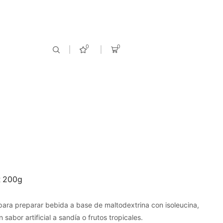
Rompe tus límites!
Descubre Lo Nuevo!
0
0
 200g
para preparar bebida a base de maltodextrina con isoleucina,
 sabor artificial a sandía o frutos tropicales.