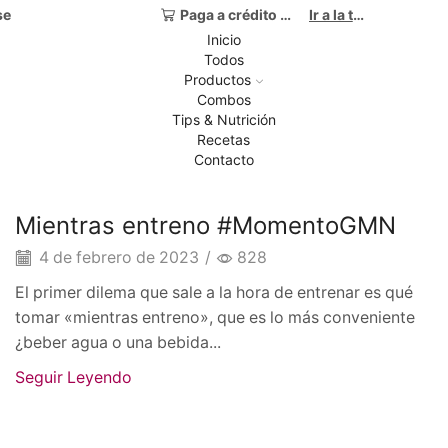
se
Paga a crédito con Addi.
Ir a la tienda
Inicio
Todos
Productos
Combos
Tips & Nutrición
Recetas
Contacto
Tips de entrenamiento
Mientras entreno #MomentoGMN
4 de febrero de 2023
/
828
El primer dilema que sale a la hora de entrenar es qué
tomar «mientras entreno», que es lo más conveniente
¿beber agua o una bebida...
Seguir Leyendo