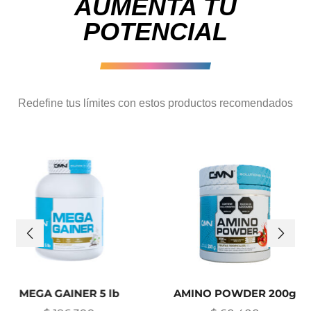
AUMENTA TU
POTENCIAL
Redefine tus límites con estos productos recomendados
00g
Nitro Mass 2lb
Nitro Mass 