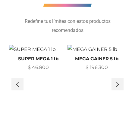
Redefine tus límites con estos productos
recomendados
SUPER MEGA 1 lb
MEGA GAINER 5 lb
$
46.800
$
196.300
AM